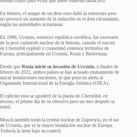
unidad cuatro para evitar que libere material radiactivo.
En febrero, el ataque de un dron ruso dañó la estructura pero
no provocó un aumento de la radiación en el área circundante,
según las autoridades ucranianas.
En 1986, Ucrania, entonces república soviética, fue escenario
de la peor catástrofe nuclear de la historia, cuando el reactor
de Chernóbil explotó y contaminó extensos territorios de
Europa, principalmente en Ucrania, Rusia y Bielorrusia.
Desde que
Rusia inició su invasión de Ucrania
, a finales de
febrero de 2022, ambos países se han acusado mutuamente de
atacar instalaciones nucleares, lo que puso en alerta al
Organismo Internacional de la Energía Atómica (OIEA).
El ejército ruso se apoderó de la planta de Chernóbil, en
desuso, el primer día de su ofensiva pero un mes después se
retiró.
Moscú también tomó la central nuclear de Zaporiyia, en el sur
de Ucrania, que es la mayor instalación nuclear de Europa.
Todavía la tiene bajo su control.