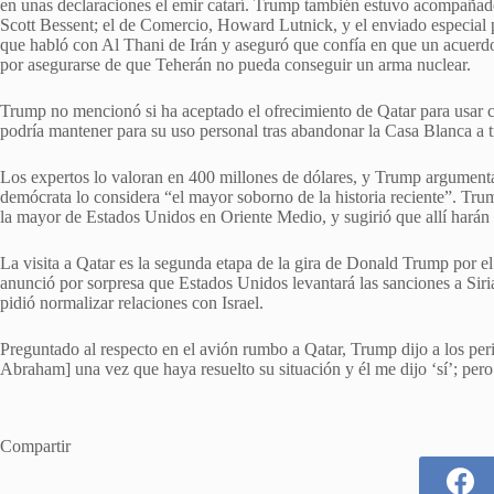
en unas declaraciones el emir catarí. Trump también estuvo acompañado
Scott Bessent; el de Comercio, Howard Lutnick, y el enviado especial p
que habló con Al Thani de Irán y aseguró que confía en que un acuerdo
por asegurarse de que Teherán no pueda conseguir un arma nuclear.
Trump no mencionó si ha aceptado el ofrecimiento de Qatar para usar
podría mantener para su uso personal tras abandonar la Casa Blanca a t
Los expertos lo valoran en 400 millones de dólares, y Trump argumenta
demócrata lo considera “el mayor soborno de la historia reciente”. Tru
la mayor de Estados Unidos en Oriente Medio, y sugirió que allí harán
La visita a Qatar es la segunda etapa de la gira de Donald Trump por 
anunció por sorpresa que Estados Unidos levantará las sanciones a Siria
pidió normalizar relaciones con Israel.
Preguntado al respecto en el avión rumbo a Qatar, Trump dijo a los peri
Abraham] una vez que haya resuelto su situación y él me dijo ‘sí’; per
Compartir