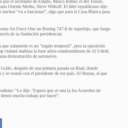
 por el secretario de Estado, Marco Rubio; el del Tesoro,
ara Oriente Medio, Steve Witkoff. El líder republicano dijo
 nuclear “va a funcionar”, algo que para la Casa Blanca pasa
 como Air Force One un Boeing 747-8 de superlujo, que luego
ravés de su fundación presidencial.
 que solamente es un “regalo temporal”, pero la oposición
mp visitará mañana la base aérea estadounidense de Al Udeid,
 una demostración de aeronaves.
el Golfo, después de una primera parada en Riad, donde
 y se reunió con el presidente de ese país, Al Sharaa, al que
odistas: “Le dije: ‘Espero que se una [a los Acuerdos de
o tienen mucho trabajo por hacer”.