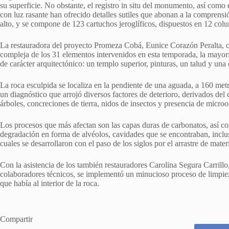
su superficie. No obstante, el registro in situ del monumento, así como e
con luz rasante han ofrecido detalles sutiles que abonan a la comprensi
alto, y se compone de 123 cartuchos jeroglíficos, dispuestos en 12 colu
La restauradora del proyecto Promeza Cobá, Eunice Corazón Peralta, c
compleja de los 31 elementos intervenidos en esta temporada, la mayoría
de carácter arquitectónico: un templo superior, pinturas, un talud y una 
La roca esculpida se localiza en la pendiente de una aguada, a 160 met
un diagnóstico que arrojó diversos factores de deterioro, derivados del
árboles, concreciones de tierra, nidos de insectos y presencia de microo
Los procesos que más afectan son las capas duras de carbonatos, así com
degradación en forma de alvéolos, cavidades que se encontraban, inclusi
cuales se desarrollaron con el paso de los siglos por el arrastre de mater
Con la asistencia de los también restauradores Carolina Segura Carril
colaboradores técnicos, se implementó un minucioso proceso de limpiez
que había al interior de la roca.
Compartir