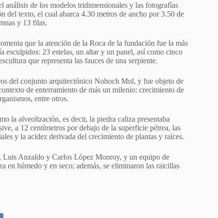
l análisis de los modelos tridimensionales y las fotografías
ón del texto, el cual abarca 4.30 metros de ancho por 3.50 de
mnas y 13 filas.
omenta que la atención de la Roca de la fundación fue la más
 esculpidos: 23 estelas, un altar y un panel, así como cinco
escultura que representa las fauces de una serpiente.
ros del conjunto arquitectónico Nohoch Mul, y fue objeto de
 contexto de enterramiento de más un milenio: crecimiento de
rganismos, entre otros.
o la alveolización, es decir, la piedra caliza presentaba
ve, a 12 centímetros por debajo de la superficie pétrea, las
iales y la acidez derivada del crecimiento de plantas y raíces.
lo, Luis Anzaldo y Carlos López Monroy, y un equipo de
a en húmedo y en seco; además, se eliminaron las raicillas