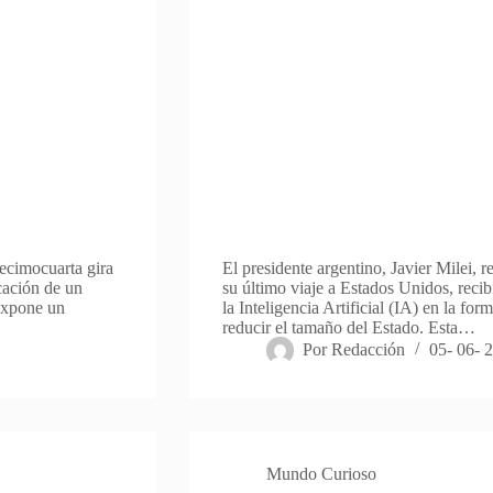
decimocuarta gira
El presidente argentino, Javier Milei, r
icación de un
su último viaje a Estados Unidos, reci
 expone un
la Inteligencia Artificial (IA) en la f
reducir el tamaño del Estado. Esta…
Por
Redacción
05- 06- 
Mundo Curioso